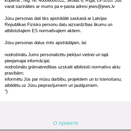
kopiena”, reģ. Nr. 40008000511, Skolas 6, Rīga, LV-1010. Jūs
varat sazināties ar mums pa e-pasta adresi jews@jews.lv
Jūsu personas dati tiks apstrādāti saskaņā ar Latvijas
Republikas Fizisko personu datu aizsardzības likumu un
atbilstošajiem ES normatīvajiem aktiem.
Jūsu personas datus mēs apstrādājam, lai:
nodrošinātu Jums personalizētu piekļuvi vietnei un tajā
pieejamajai informācijai;
nodrošinātu grāmatvedības uzskaiti atbilstoši normatīvo aktu
prasībām;
informētu Jūs par mūsu darbību, projektiem un to īstenošanu;
atbildētu uz Jūsu pieprasījumiem un jautājumiem.
"}
О проекте