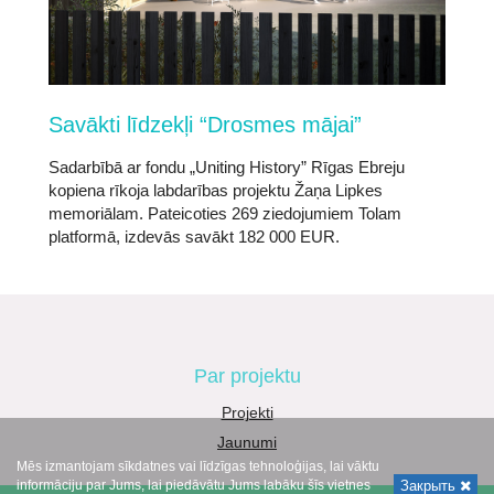
Savākti līdzekļi “Drosmes mājai”
Sadarbībā ar fondu „Uniting History” Rīgas Ebreju
kopiena rīkoja labdarības projektu Žaņa Lipkes
memoriālam. Pateicoties 269 ziedojumiem Tolam
platformā, izdevās savākt 182 000 EUR.
Par projektu
Projekti
Jaunumi
Mēs izmantojam sīkdatnes vai līdzīgas tehnoloģijas, lai vāktu
informāciju par Jums, lai piedāvātu Jums labāku šīs vietnes
Закрыть