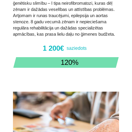
ģenētisku slimību – I tipa neirofibromatozi, kuras dēļ
zēnam ir dažādas veselības un attīstības problēmas.
Artjomam ir runas traucējumi, epilepsija un aortas
stenoze. 8 gadu vecumā zēnam ir nepieciešama
regulāra rehabilitācija un dažādas specializētas
apmācības, kas prasa lielu daļu no ģimenes budžeta.
1 200€
saziedots
120%