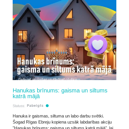
Hanukas brīnums: gaisma un siltums
katrā mājā
Statuss:
Pabeigts
Hanuka ir gaismas, siltuma un labo darbu svētki.
Šogad Rīgas Ebreju kopiena uzsāk labdarības akciju
"Hanukas brīnums: gaisma un siltums katrā mājā", lai