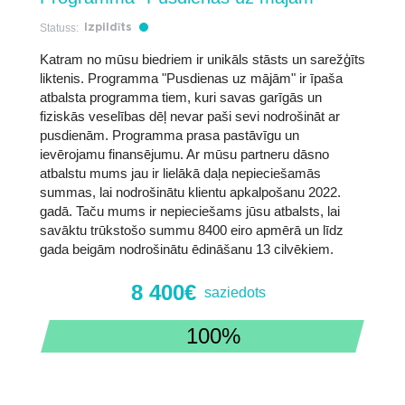
Statuss:
Izpildīts
Katram no mūsu biedriem ir unikāls stāsts un sarežģīts
liktenis. Programma "Pusdienas uz mājām" ir īpaša
atbalsta programma tiem, kuri savas garīgās un
fiziskās veselības dēļ nevar paši sevi nodrošināt ar
pusdienām. Programma prasa pastāvīgu un
ievērojamu finansējumu. Ar mūsu partneru dāsno
atbalstu mums jau ir lielākā daļa nepieciešamās
summas, lai nodrošinātu klientu apkalpošanu 2022.
gadā. Taču mums ir nepieciešams jūsu atbalsts, lai
savāktu trūkstošo summu 8400 eiro apmērā un līdz
gada beigām nodrošinātu ēdināšanu 13 cilvēkiem.
8 400€
saziedots
100%