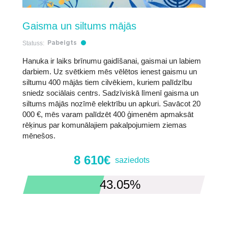
Gaisma un siltums mājās
Statuss:
Pabeigts
Hanuka ir laiks brīnumu gaidīšanai, gaismai un labiem
darbiem. Uz svētkiem mēs vēlētos ienest gaismu un
siltumu 400 mājās tiem cilvēkiem, kuriem palīdzību
sniedz sociālais centrs. Sadzīviskā līmenī gaisma un
siltums mājās nozīmē elektrību un apkuri. Savācot 20
000 €, mēs varam palīdzēt 400 ģimenēm apmaksāt
rēķinus par komunālajiem pakalpojumiem ziemas
mēnešos.
8 610€
saziedots
43.05%