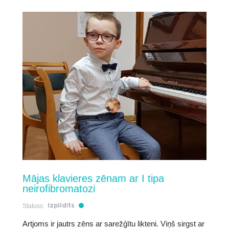
Mājas klavieres zēnam ar I tipa
neirofibromatozi
Statuss:
Izpildīts
Artjoms ir jautrs zēns ar sarežģītu likteni. Viņš sirgst ar