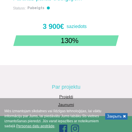
Statuss:
Pabeigts
3 900€
saziedots
130%
Par projektu
Projekti
Jaunumi
Mēs izmantojam sīkdatnes vai līdzīgas tehnoloģijas, lai vāktu
informāciju par Jums, lai piedāvātu Jums labāku šīs vietnes
Закрыть
izmantošanas pieredzi. Jūs varat iepazīties ar noteikumiem
sadaļā
Personas datu apstrāde
.