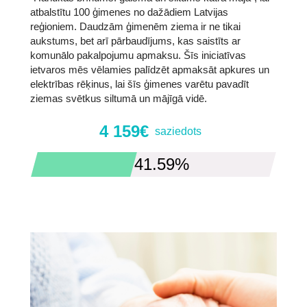
atbalstītu 100 ģimenes no dažādiem Latvijas
reģioniem. Daudzām ģimenēm ziema ir ne tikai
aukstums, bet arī pārbaudījums, kas saistīts ar
komunālo pakalpojumu apmaksu. Šīs iniciatīvas
ietvaros mēs vēlamies palīdzēt apmaksāt apkures un
elektrības rēķinus, lai šīs ģimenes varētu pavadīt
ziemas svētkus siltumā un mājīgā vidē.
4 159€
saziedots
41.59%