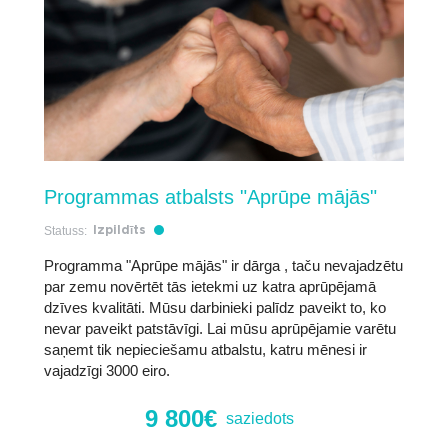
Programmas atbalsts "Aprūpe mājās"
Statuss:
Izpildīts
Programma "Aprūpe mājās" ir dārga , taču nevajadzētu
par zemu novērtēt tās ietekmi uz katra aprūpējamā
dzīves kvalitāti. Mūsu darbinieki palīdz paveikt to, ko
nevar paveikt patstāvīgi. Lai mūsu aprūpējamie varētu
saņemt tik nepieciešamu atbalstu, katru mēnesi ir
vajadzīgi 3000 eiro.
9 800€
saziedots