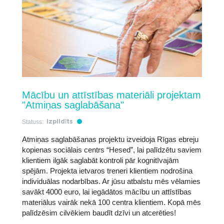
Mācību un attīstības materiāli projektam
"Atmiņas saglabāšana"
Statuss:
Izpildīts
Atmiņas saglabāšanas projektu izveidoja Rīgas ebreju
kopienas sociālais centrs “Hesed”, lai palīdzētu saviem
klientiem ilgāk saglabāt kontroli pār kognitīvajām
spējām. Projekta ietvaros treneri klientiem nodrošina
individuālas nodarbības. Ar jūsu atbalstu mēs vēlamies
savākt 4000 euro, lai iegādātos mācību un attīstības
materiālus vairāk nekā 100 centra klientiem. Kopā mēs
palīdzēsim cilvēkiem baudīt dzīvi un atcerēties!