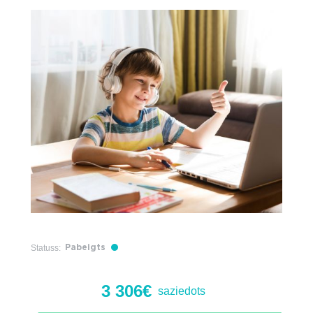
Statuss:
Pabeigts
3 306€
saziedots