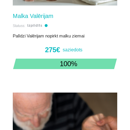
Malka Valērijam
Statuss:
Izpildīts
Palīdzi Valērijam nopirkt malku ziemai
275€
saziedots
100%