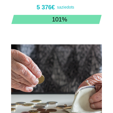
5 376€
saziedots
101%