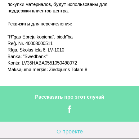
покупки материалов, будут использованы для
поддержки клиентов центра.
Реквизиты для перечисления:
"Rīgas Ebreju kopiena", biedrība
Reģ. Nr. 40008000511
Rīga, Skolas iela 6, LV-1010
Banka: "Swedbank"
Konts: LV35HABA0551050498072
Maksājuma mērķis: Ziedojums Tolam 8
Рассказать про этот случай
О проекте